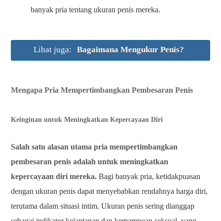
banyak pria tentang ukuran penis mereka.
Lihat juga:
Bagaimana Mengukur Penis?
Mengapa Pria Mempertimbangkan Pembesaran Penis
Keinginan untuk Meningkatkan Kepercayaan Diri
Salah satu alasan utama pria mempertimbangkan
pembesaran penis adalah untuk meningkatkan
kepercayaan diri mereka.
Bagi banyak pria, ketidakpuasan
dengan ukuran penis dapat menyebabkan rendahnya harga diri,
terutama dalam situasi intim. Ukuran penis sering dianggap
sebagai indikator kejantanan dan kemampuan seksual, yang