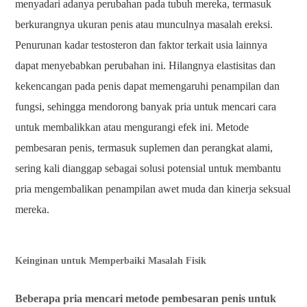
menyadari adanya perubahan pada tubuh mereka, termasuk
berkurangnya ukuran penis atau munculnya masalah ereksi.
Penurunan kadar testosteron dan faktor terkait usia lainnya
dapat menyebabkan perubahan ini. Hilangnya elastisitas dan
kekencangan pada penis dapat memengaruhi penampilan dan
fungsi, sehingga mendorong banyak pria untuk mencari cara
untuk membalikkan atau mengurangi efek ini. Metode
pembesaran penis, termasuk suplemen dan perangkat alami,
sering kali dianggap sebagai solusi potensial untuk membantu
pria mengembalikan penampilan awet muda dan kinerja seksual
mereka.
Keinginan untuk Memperbaiki Masalah Fisik
Beberapa pria mencari metode pembesaran penis untuk