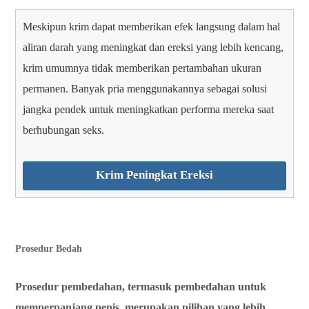
Meskipun krim dapat memberikan efek langsung dalam hal
aliran darah yang meningkat dan ereksi yang lebih kencang,
krim umumnya tidak memberikan pertambahan ukuran
permanen. Banyak pria menggunakannya sebagai solusi
jangka pendek untuk meningkatkan performa mereka saat
berhubungan seks.
Krim Peningkat Ereksi
Prosedur Bedah
Prosedur pembedahan, termasuk pembedahan untuk
memperpanjang penis, merupakan pilihan yang lebih