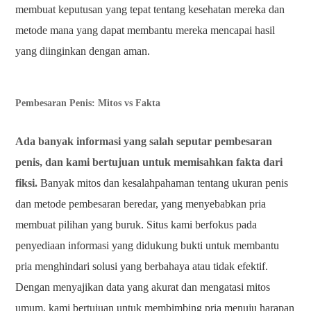
membuat keputusan yang tepat tentang kesehatan mereka dan
metode mana yang dapat membantu mereka mencapai hasil
yang diinginkan dengan aman.
Pembesaran Penis: Mitos vs Fakta
Ada banyak informasi yang salah seputar pembesaran
penis, dan kami bertujuan untuk memisahkan fakta dari
fiksi.
Banyak mitos dan kesalahpahaman tentang ukuran penis
dan metode pembesaran beredar, yang menyebabkan pria
membuat pilihan yang buruk. Situs kami berfokus pada
penyediaan informasi yang didukung bukti untuk membantu
pria menghindari solusi yang berbahaya atau tidak efektif.
Dengan menyajikan data yang akurat dan mengatasi mitos
umum, kami bertujuan untuk membimbing pria menuju harapan