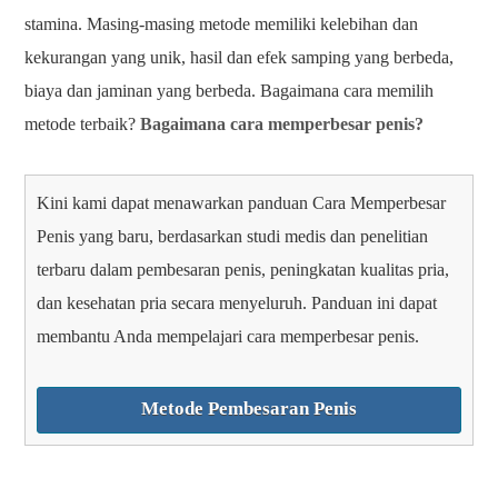
stamina. Masing-masing metode memiliki kelebihan dan
kekurangan yang unik, hasil dan efek samping yang berbeda,
biaya dan jaminan yang berbeda. Bagaimana cara memilih
metode terbaik?
Bagaimana cara memperbesar penis?
Kini kami dapat menawarkan panduan Cara Memperbesar
Penis yang baru, berdasarkan studi medis dan penelitian
terbaru dalam pembesaran penis, peningkatan kualitas pria,
dan kesehatan pria secara menyeluruh. Panduan ini dapat
membantu Anda mempelajari cara memperbesar penis.
Metode Pembesaran Penis