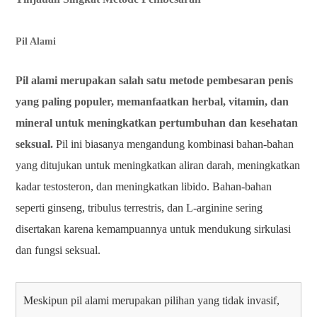
Pil Alami
Pil alami merupakan salah satu metode pembesaran penis
yang paling populer, memanfaatkan herbal, vitamin, dan
mineral untuk meningkatkan pertumbuhan dan kesehatan
seksual.
Pil ini biasanya mengandung kombinasi bahan-bahan
yang ditujukan untuk meningkatkan aliran darah, meningkatkan
kadar testosteron, dan meningkatkan libido. Bahan-bahan
seperti ginseng, tribulus terrestris, dan L-arginine sering
disertakan karena kemampuannya untuk mendukung sirkulasi
dan fungsi seksual.
Meskipun pil alami merupakan pilihan yang tidak invasif,