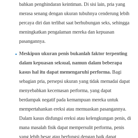
bahkan penghindaran keintiman. Di sisi lain, pria yang
merasa senang dengan ukuran tubuhnya cenderung lebih
percaya diri dan terlibat saat berhubungan seks, sehingga
meningkatkan pengalaman mereka dan kepuasan
pasangannya.
Meskipun ukuran penis bukanlah faktor terpenting
dalam kepuasan seksual, namun dalam beberapa
kasus hal itu dapat memengaruhi performa.
Bagi
sebagian pria, persepsi ukuran yang tidak memadai dapat
menyebabkan kecemasan performa, yang dapat
berdampak negatif pada kemampuan mereka untuk
mempertahankan ereksi atau memuaskan pasangannya.
Dalam kasus disfungsi ereksi atau kelengkungan penis, di
mana masalah fisik dapat mempersulit performa, penis
yang lebih besar atau berfungsi dengan baik dapat