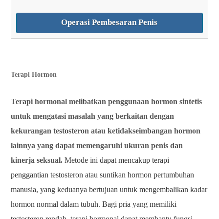
Operasi Pembesaran Penis
Terapi Hormon
Terapi hormonal melibatkan penggunaan hormon sintetis
untuk mengatasi masalah yang berkaitan dengan
kekurangan testosteron atau ketidakseimbangan hormon
lainnya yang dapat memengaruhi ukuran penis dan
kinerja seksual.
Metode ini dapat mencakup terapi
penggantian testosteron atau suntikan hormon pertumbuhan
manusia, yang keduanya bertujuan untuk mengembalikan kadar
hormon normal dalam tubuh. Bagi pria yang memiliki
testosteron rendah, terapi hormonal dapat membantu fungsi