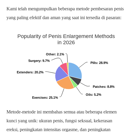
Kami telah mengumpulkan beberapa metode pembesaran penis
yang paling efektif dan aman yang saat ini tersedia di pasaran:
Popularity of Penis Enlargement Methods
in 2026
Other
: 2.1%
Surgery
: 9.7%
Pills
: 28.9%
Extenders
: 20.2%
Patches
: 8.8%
Oils
: 5.2%
Exercises
: 25.1%
Metode-metode ini membahas semua atau beberapa elemen
kunci yang unik: ukuran penis, fungsi seksual, kekerasan
ereksi, peningkatan intensitas orgasme, dan peningkatan