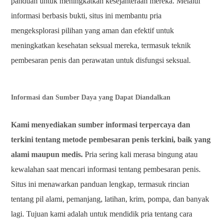
panduan untuk meningkatkan kesejahteraan mereka. Melalui
informasi berbasis bukti, situs ini membantu pria
mengeksplorasi pilihan yang aman dan efektif untuk
meningkatkan kesehatan seksual mereka, termasuk teknik
pembesaran penis dan perawatan untuk disfungsi seksual.
Informasi dan Sumber Daya yang Dapat Diandalkan
Kami menyediakan sumber informasi terpercaya dan
terkini tentang metode pembesaran penis terkini, baik yang
alami maupun medis.
Pria sering kali merasa bingung atau
kewalahan saat mencari informasi tentang pembesaran penis.
Situs ini menawarkan panduan lengkap, termasuk rincian
tentang pil alami, pemanjang, latihan, krim, pompa, dan banyak
lagi. Tujuan kami adalah untuk mendidik pria tentang cara