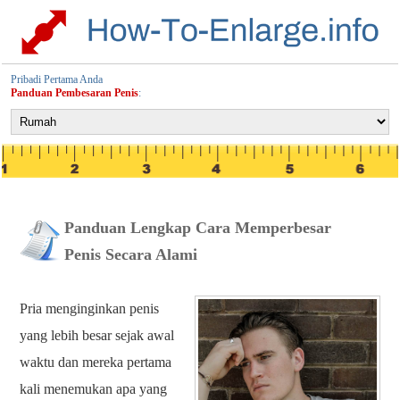
Pribadi Pertama Anda
Panduan Pembesaran Penis
:
Panduan Lengkap Cara Memperbesar
Penis Secara Alami
Pria menginginkan penis
yang lebih besar sejak awal
waktu dan mereka pertama
kali menemukan apa yang