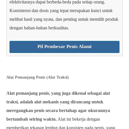
efektivitasnya dapat berbeda-beda pada setiap orang.
Konsistensi dan dosis yang tepat merupakan kunci untuk
melihat hasil yang nyata, dan penting untuk memilih produk
dengan bahan-bahan berkualitas.
Pil Pembesar Penis Alami
Alat Pemanjang Penis (Alat Traksi)
Alat pemanjang penis, yang juga dikenal sebagai alat
traksi, adalah alat mekanis yang dirancang untuk
meregangkan penis secara bertahap agar ukurannya
bertambah seiring waktu.
Alat ini bekerja dengan
memberikan tekanan lembut dan konsisten pada penis, yang