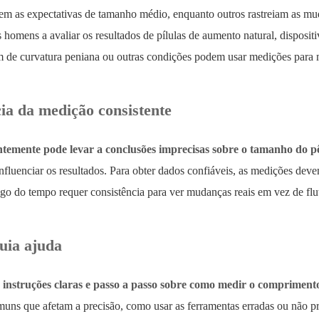
m as expectativas de tamanho médio, enquanto outros rastreiam as m
 homens a avaliar os resultados de pílulas de aumento natural, disposit
m de curvatura peniana ou outras condições podem usar medições para m
ia da medição consistente
ntemente pode levar a conclusões imprecisas sobre o tamanho do pê
nfluenciar os resultados. Para obter dados confiáveis, as medições de
go do tempo requer consistência para ver mudanças reais em vez de flu
uia ajuda
e instruções claras e passo a passo sobre como medir o comprimento
uns que afetam a precisão, como usar as ferramentas erradas ou não pr