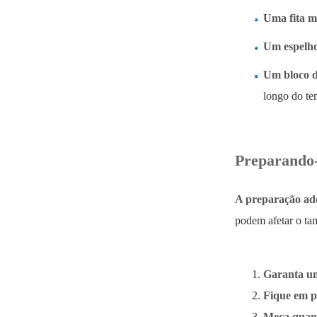
Uma fita m
Um espelho
Um bloco de
longo do te
Preparando-
A preparação ade
podem afetar o tam
Garanta u
Fique em pé
Meça quand