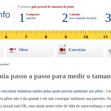
O primeiro
guia pessoal de aumento do pénis
:
1
2
Comparar
Calcular
métodos
novo tamanho do pénis
Óleos
Exercícios
u pênis?
ia passo a passo para medir o taman
ncontrar inúmeras razões pelas quais precisa aumentar seu pênis
. Um
eu pênis não é tão grande e ele não consegue satisfazer sua parceira.
a sexual está OK, mas ainda assim sofre de falta de autoconfiança e au