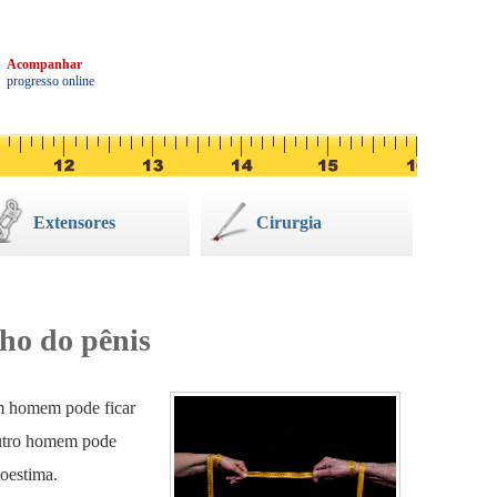
3
Acompanhar
progresso online
Extensores
Cirurgia
ho do pênis
 homem pode ficar
 Outro homem pode
toestima.