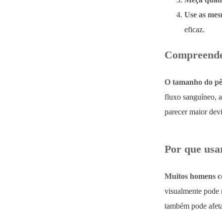
Use as mes
eficaz.
Compreenden
O tamanho do pên
fluxo sanguíneo, 
parecer maior dev
Por que usar
Muitos homens c
visualmente pode 
também pode afeta