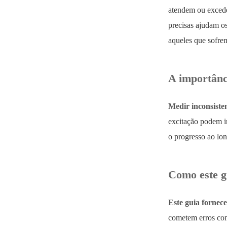
atendem ou excede
precisas ajudam os
aqueles que sofre
A importânc
Medir inconsiste
excitação podem i
o progresso ao lon
Como este g
Este guia fornec
cometem erros com