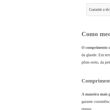
Garantir a té
Como medi
O comprimento d
da glande. Em ter
pênis ereto, da pel
Comprimento
A maneira mais p
garante consistênc
etapas: