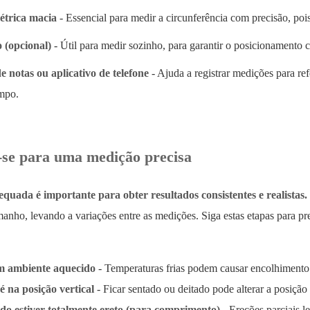
étrica macia
- Essencial para medir a circunferência com precisão, poi
 (opcional)
- Útil para medir sozinho, para garantir o posicionamento c
 notas ou aplicativo de telefone
- Ajuda a registrar medições para ref
mpo.
se para uma medição precisa
quada é importante para obter resultados consistentes e realistas.
anho, levando a variações entre as medições. Siga estas etapas para pr
m ambiente aquecido
- Temperaturas frias podem causar encolhimento 
 na posição vertical
- Ficar sentado ou deitado pode alterar a posição
o estiver totalmente ereto (para comprimento)
- Ereções parciais l