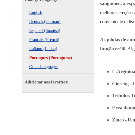
sanguíneo, a expa
melhores ereções e
English
conveniente e dis
Deutsch (German)
Espanol (Spanish)
As pílulas de aum
Francais (French)
função erétil.
Alg
Italiano (Italian)
Portugues (Portuguese)
Other Languages
L-Arginin
Adicionar aos favoritos:
Ginseng
- U
Tribulus Te
Erva danin
Zinco
- Um 