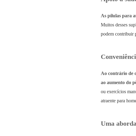
As pílulas para 
Muitos desses sup
podem contribuir p
Conveniência
Ao contrário de 
ao aumento do pê
ou exercícios manu
atraente para hom
Uma abordag