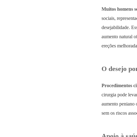
Muitos homens se
sociais, represent
desejabilidade. Es
aumento natural o
ereções melhoradas
O desejo po
Procedimentos cir
cirurgia pode leva
aumento peniano o
sem os riscos asso
Apoio à saú