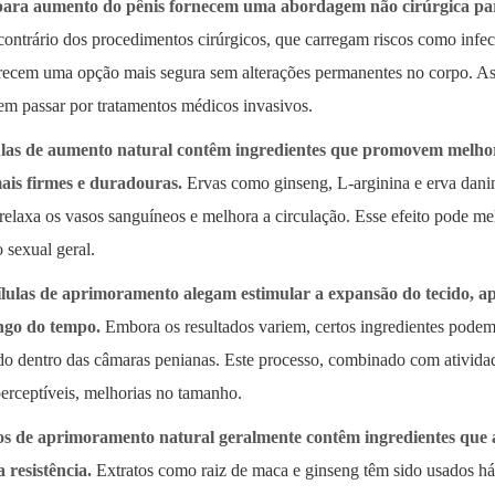
 para aumento do pênis fornecem uma abordagem não cirúrgica p
ontrário dos procedimentos cirúrgicos, que carregam riscos como infecç
erecem uma opção mais segura sem alterações permanentes no corpo. As
sem passar por tratamentos médicos invasivos.
ulas de aumento natural contêm ingredientes que promovem melhor
ais firmes e duradouras.
Ervas como ginseng, L-arginina e erva dani
 relaxa os vasos sanguíneos e melhora a circulação. Esse efeito pode m
sexual geral.
lulas de aprimoramento alegam estimular a expansão do tecido, a
ongo do tempo.
Embora os resultados variem, certos ingredientes podem
ido dentro das câmaras penianas. Este processo, combinado com atividad
perceptíveis, melhorias no tamanho.
s de aprimoramento natural geralmente contêm ingredientes que a
 resistência.
Extratos como raiz de maca e ginseng têm sido usados ​​há 