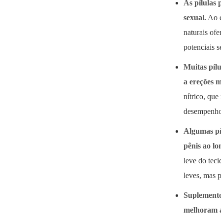
As pílulas
sexual.
Ao c
naturais of
potenciais 
Muitas píl
a ereções m
nítrico, que
desempenho 
Algumas pí
pênis ao l
leve do tec
leves, mas 
Suplemento
melhoram a