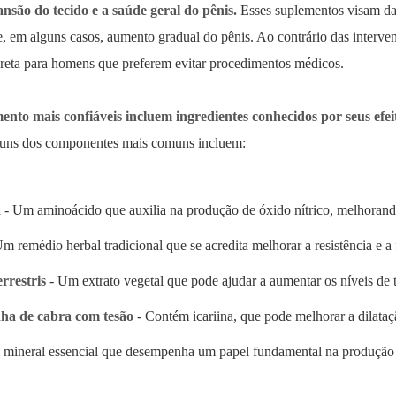
nsão do tecido e a saúde geral do pênis.
Esses suplementos visam dar
, em alguns casos, aumento gradual do pênis. Ao contrário das interve
creta para homens que preferem evitar procedimentos médicos.
ento mais confiáveis ​​incluem ingredientes conhecidos por seus efe
uns dos componentes mais comuns incluem:
a
- Um aminoácido que auxilia na produção de óxido nítrico, melhorando
m remédio herbal tradicional que se acredita melhorar a resistência e a 
rrestris
- Um extrato vegetal que pode ajudar a aumentar os níveis de t
ha de cabra com tesão
- Contém icariina, que pode melhorar a dilataç
mineral essencial que desempenha um papel fundamental na produção d