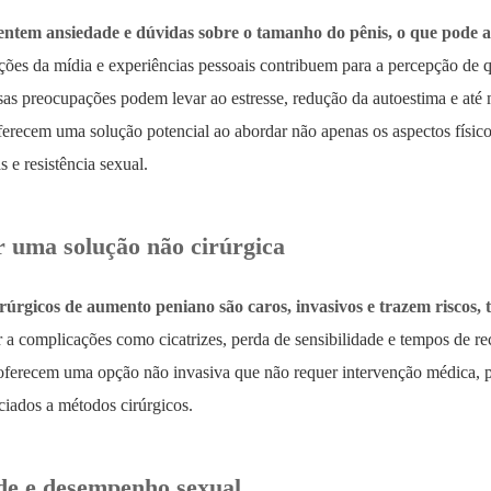
ntem ansiedade e dúvidas sobre o tamanho do pênis, o que pode af
ações da mídia e experiências pessoais contribuem para a percepção de
sas preocupações podem levar ao estresse, redução da autoestima e até
ferecem uma solução potencial ao abordar não apenas os aspectos físi
 e resistência sexual.
r uma solução não cirúrgica
úrgicos de aumento peniano são caros, invasivos e trazem riscos, 
r a complicações como cicatrizes, perda de sensibilidade e tempos de re
ferecem uma opção não invasiva que não requer intervenção médica, p
ciados a métodos cirúrgicos.
de e desempenho sexual