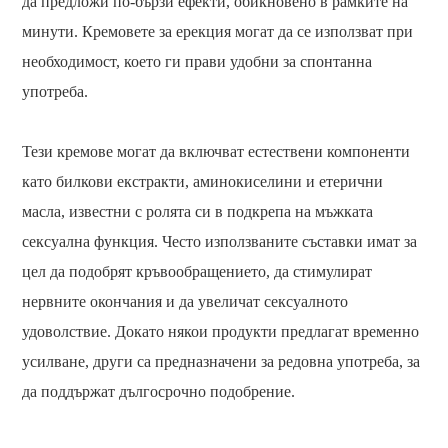
да предложи по-бързи ефекти, обикновено в рамките на
минути. Кремовете за ерекция могат да се използват при
необходимост, което ги прави удобни за спонтанна
употреба.
Тези кремове могат да включват естествени компоненти
като билкови екстракти, аминокиселини и етерични
масла, известни с ролята си в подкрепа на мъжката
сексуална функция. Често използваните съставки имат за
цел да подобрят кръвообращението, да стимулират
нервните окончания и да увеличат сексуалното
удоволствие. Докато някои продукти предлагат временно
усилване, други са предназначени за редовна употреба, за
да поддържат дългосрочно подобрение.