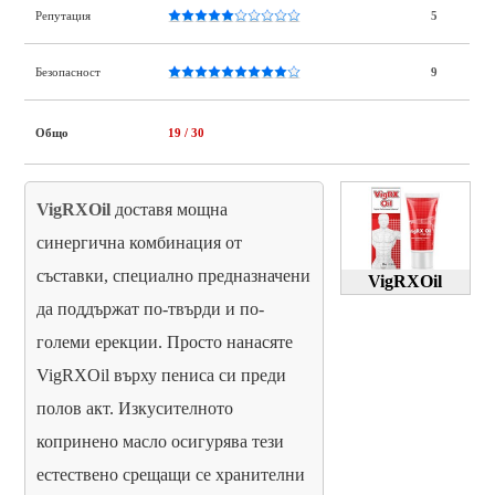
Репутация
5
Безопасност
9
Общо
19
/ 30
VigRXOil
доставя мощна
синергична комбинация от
съставки, специално предназначени
VigRXOil
да поддържат по-твърди и по-
големи ерекции. Просто нанасяте
VigRXOil върху пениса си преди
полов акт. Изкусителното
копринено масло осигурява тези
естествено срещащи се хранителни