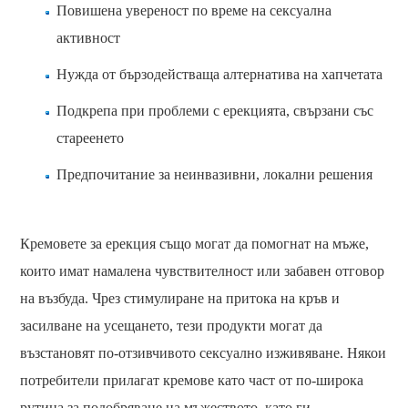
Повишена увереност по време на сексуална
активност
Нужда от бързодействаща алтернатива на хапчетата
Подкрепа при проблеми с ерекцията, свързани със
стареенето
Предпочитание за неинвазивни, локални решения
Кремовете за ерекция също могат да помогнат на мъже,
които имат намалена чувствителност или забавен отговор
на възбуда. Чрез стимулиране на притока на кръв и
засилване на усещането, тези продукти могат да
възстановят по-отзивчивото сексуално изживяване. Някои
потребители прилагат кремове като част от по-широка
рутина за подобряване на мъжеството, като ги