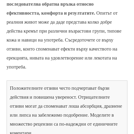
последователна обратна връзка относно
ефективността, комфорта и резултатите.
Опитът от
реалния живот може да даде представа колко добре
действа кремът при различни възрастови групи, типове
кожа и навици на употреба. Съсредоточете се върху
отзиви, които споменават ефекти върху качеството на
ерекцията, нивата на удовлетворение или лекотата на
употреба.
Положителните отзиви често подчертават бързи
действия и повишена увереност. Отрицателните
отзиви могат да споменават лоша абсорбция, дразнене
или липса на забележимо подобрение. Моделите в
множество рецензии са по-надеждни от единичните
коментари.