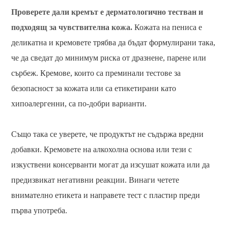
Проверете дали кремът е дерматологично тестван и
подходящ за чувствителна кожа.
Кожата на пениса е
деликатна и кремовете трябва да бъдат формулирани така,
че да сведат до минимум риска от дразнене, парене или
сърбеж. Кремове, които са преминали тестове за
безопасност за кожата или са етикетирани като
хипоалергенни, са по-добри варианти.
Също така се уверете, че продуктът не съдържа вредни
добавки. Кремовете на алкохолна основа или тези с
изкуствени консерванти могат да изсушат кожата или да
предизвикат негативни реакции. Винаги четете
внимателно етикета и направете тест с пластир преди
първа употреба.