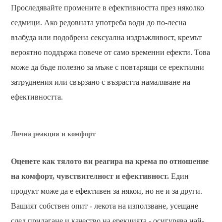
Проследявайте промените в ефективността през няколко
седмици. Ако редовната употреба води до по-лесна
възбуда или подобрена сексуална издръжливост, кремът
вероятно поддържа повече от само временни ефекти. Това
може да бъде полезно за мъже с повтарящи се еректилни
затруднения или свързано с възрастта намаляване на
ефективността.
Лична реакция и комфорт
Оценете как тялото ви реагира на крема по отношение
на комфорт, чувствителност и ефективност.
Един
продукт може да е ефективен за някои, но не и за други.
Вашият собствен опит - лекота на използване, усещане
след прилагане и качество на ерекцията - осигурява най-