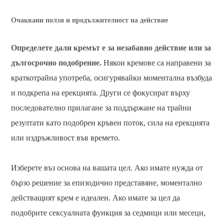
Очаквани ползи и продължителност на действие
Определете дали кремът е за незабавно действие или за
дългосрочно подобрение.
Някои кремове са направени за
краткотрайна употреба, осигурявайки моментална възбуда
и подкрепа на ерекцията. Други се фокусират върху
последователно прилагане за поддържане на трайни
резултати като подобрен кръвен поток, сила на ерекцията
или издръжливост във времето.
Изберете въз основа на вашата цел. Ако имате нужда от
бързо решение за епизодично представяне, моментално
действащият крем е идеален. Ако имате за цел да
подобрите сексуалната функция за седмици или месеци,