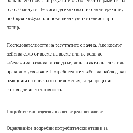
обикновено показват резултати бързо - често в рамките на
5 до 30 минути. Те могат да включват по-силни ерекции,
по-бърза възбуда или повишена чувствителност при
допир.
Последователността на резултатите е важна. Ако кремът
действа само от време на време или не води до
забележима разлика, може да му липсва активна сила или
правилно усвояване. Потребителите трябва да наблюдават
реакцията си в няколко приложения, за да преценят
справедливо ефективността.
Потребителски рецензии и опит от реалния живот
Оценявайте подробни потребителски отзиви за