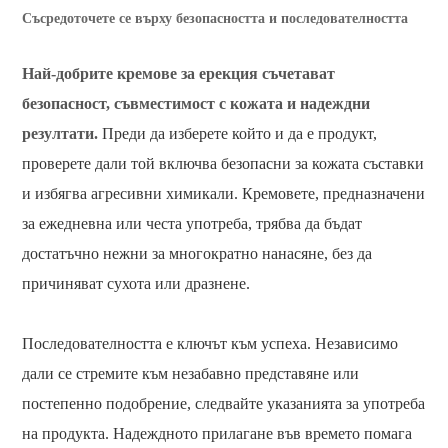
Съсредоточете се върху безопасността и последователността
Най-добрите кремове за ерекция съчетават
безопасност, съвместимост с кожата и надеждни
резултати.
Преди да изберете който и да е продукт,
проверете дали той включва безопасни за кожата съставки
и избягва агресивни химикали. Кремовете, предназначени
за ежедневна или честа употреба, трябва да бъдат
достатъчно нежни за многократно нанасяне, без да
причиняват сухота или дразнене.
Последователността е ключът към успеха. Независимо
дали се стремите към незабавно представяне или
постепенно подобрение, следвайте указанията за употреба
на продукта. Надеждното прилагане във времето помага