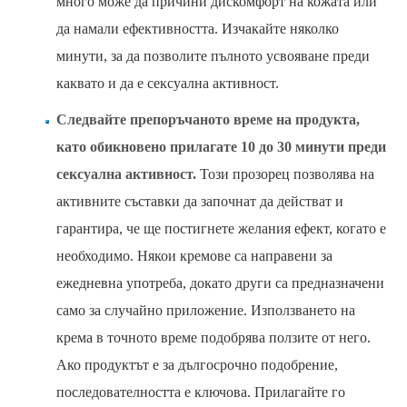
много може да причини дискомфорт на кожата или
да намали ефективността. Изчакайте няколко
минути, за да позволите пълното усвояване преди
каквато и да е сексуална активност.
Следвайте препоръчаното време на продукта,
като обикновено прилагате 10 до 30 минути преди
сексуална активност.
Този прозорец позволява на
активните съставки да започнат да действат и
гарантира, че ще постигнете желания ефект, когато е
необходимо. Някои кремове са направени за
ежедневна употреба, докато други са предназначени
само за случайно приложение. Използването на
крема в точното време подобрява ползите от него.
Ако продуктът е за дългосрочно подобрение,
последователността е ключова. Прилагайте го