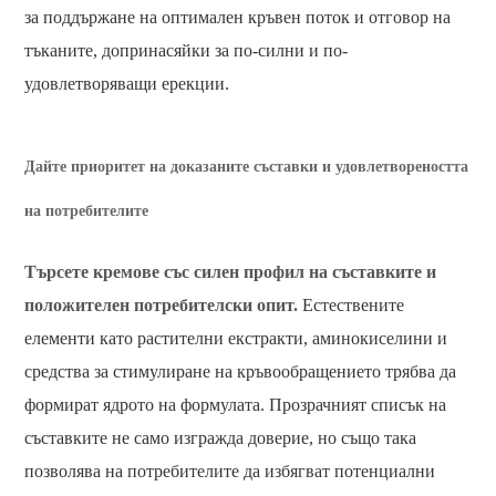
за поддържане на оптимален кръвен поток и отговор на
тъканите, допринасяйки за по-силни и по-
удовлетворяващи ерекции.
Дайте приоритет на доказаните съставки и удовлетвореността
на потребителите
Търсете кремове със силен профил на съставките и
положителен потребителски опит.
Естествените
елементи като растителни екстракти, аминокиселини и
средства за стимулиране на кръвообращението трябва да
формират ядрото на формулата. Прозрачният списък на
съставките не само изгражда доверие, но също така
позволява на потребителите да избягват потенциални