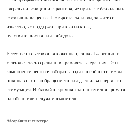
алергични реакции и гарантира, че прилагат безопасни и
ефективни вещества. Потърсете съставки, за които е
известно, че поддържат притока на кръв,
чувствителността или либидото.
Естествени съставки като женшен, гинко, L-аргинин и
ментол са често срещани в кремовете за ерекция. Тези
компоненти често се избират заради способността им да
повишават кръвообращението или да усилват нервната
стимулация. Избягвайте кремове със синтетични аромати,
парабени или ненужни пълнители.
Абсорбция и текстура