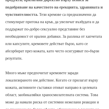
подобряване на качеството на ерекцията, здравината и
чувствителността.
Тези кремове са предназначени да
стимулират притока на кръв, да увеличат възбудата и да
поддържат по-добро сексуално представяне без
необходимост от орални добавки. За разлика от хапчетата
или капсулите, кремовете действат бързо, като се
абсорбират през кожата, като често осигуряват по-бързи
резултати.
Много мъже предпочитат кремовете заради
локализираното им действие. Когато се прилагат върху
кожата, активните съставки отиват направо в целевата
област, заобикаляйки храносмилателната система. Това
може да намали риска от системни нежелани реакции и