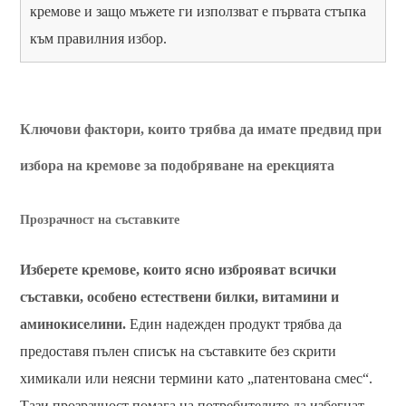
кремове и защо мъжете ги използват е първата стъпка
към правилния избор.
Ключови фактори, които трябва да имате предвид при
избора на кремове за подобряване на ерекцията
Прозрачност на съставките
Изберете кремове, които ясно изброяват всички
съставки, особено естествени билки, витамини и
аминокиселини.
Един надежден продукт трябва да
предоставя пълен списък на съставките без скрити
химикали или неясни термини като „патентована смес“.
Тази прозрачност помага на потребителите да избегнат