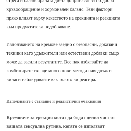
стреса и балансираната диета допринасят за по-добро
кръвообращение и хормонален баланс. Тези фактори
пряко влияят върху качеството на ерекцията и реакцията
към продуктите за подобряване.
Използването на кремове заедно с безопасни, доказани
техники като удължители или естествени добавки също
може да засили резултатите. Все пак избягвайте да
комбинирате твърде много нови методи наведнъж и
винаги наблюдавайте как тялото ви реагира.
Използвайте с съзнание и реалистични очаквания
Кремовете за ерекция могат да бъдат ценна част от
вашата сексуална рутина, когато се използват