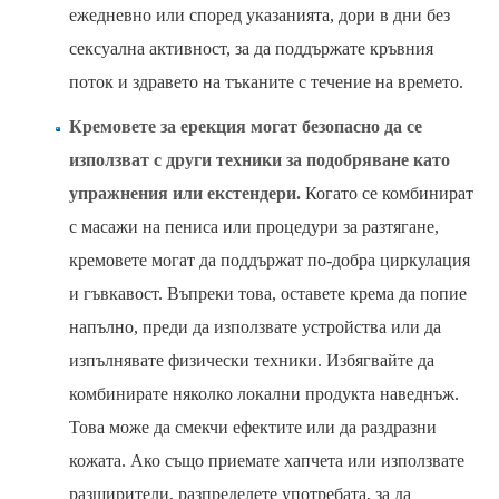
ежедневно или според указанията, дори в дни без
сексуална активност, за да поддържате кръвния
поток и здравето на тъканите с течение на времето.
Кремовете за ерекция могат безопасно да се
използват с други техники за подобряване като
упражнения или екстендери.
Когато се комбинират
с масажи на пениса или процедури за разтягане,
кремовете могат да поддържат по-добра циркулация
и гъвкавост. Въпреки това, оставете крема да попие
напълно, преди да използвате устройства или да
изпълнявате физически техники. Избягвайте да
комбинирате няколко локални продукта наведнъж.
Това може да смекчи ефектите или да раздразни
кожата. Ако също приемате хапчета или използвате
разширители, разпределете употребата, за да