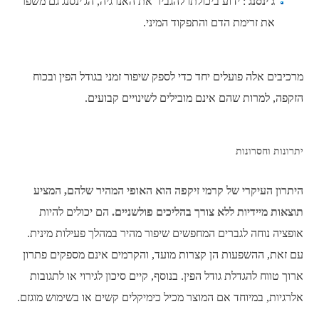
ג'ינסנג
: ידוע ביכולתו להגביר את האנרגיה, הג'ינסנג גם משפר
את זרימת הדם והתפקוד המיני.
מרכיבים אלה פועלים יחד כדי לספק שיפור זמני בגודל הפין ובכוח
הזקפה, למרות שהם אינם מובילים לשינויים קבועים.
יתרונות וחסרונות
היתרון העיקרי של קרמי זיקפה הוא האופי המהיר שלהם, המציע
תוצאות מיידיות ללא צורך בהליכים פולשניים.
הם יכולים להיות
אופציה נוחה לגברים המחפשים שיפור מהיר במהלך פעילות מינית.
עם זאת, ההשפעות הן קצרות מועד, והקרמים אינם מספקים פתרון
ארוך טווח להגדלת גודל הפין. בנוסף, קיים סיכון לגירוי או לתגובות
אלרגיות, במיוחד אם המוצר מכיל כימיקלים קשים או בשימוש מוגזם.