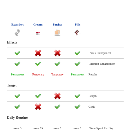
Extenders
Creams
Patches
Pills
Effects
Penis Enlargement
Erection Enhancement
Permanent
Temporary
Temporary
Permanent
Results
Target
Length
Girth
Daily Routine
5 min.
15 min.
1 min.
1 min.
Time Spent Per Day