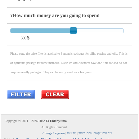
How much money are you going to spend?
$
Please note, the price filter is applied to 3-months packages for pills, patches and oils. This is
an optimum package for these methods. Exercises and extenders have one-time fee and do not
require montly packages. They can be easily used for a few years.
.
Copyright © 2004 – 2026
How-To-Enlarge.info
All Rights Reserved.
צור איתנו קשר
|
מפת האתר
|
מְדִינִיוּת
|
Change Language