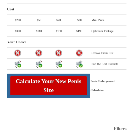
Cost
$200
$50
$70
$80
Min. Price
$300
$110
$150
$190
Optimum Package
Your Choice
Remove From List
Find the Best Products
Calculate Your New Penis
Penis Enlargement
Size
Calculator
Filters