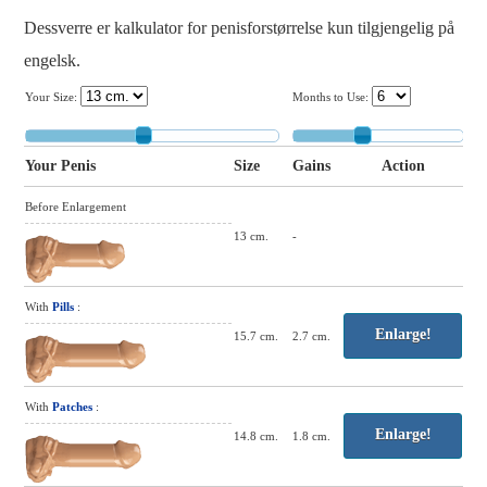
Dessverre er kalkulator for penisforstørrelse kun tilgjengelig på
engelsk.
Your Size:
Months to Use:
Your Penis
Size
Gains
Action
Before Enlargement
13
cm.
-
With
Pills
:
Enlarge!
15.7
cm.
2.7
cm.
With
Patches
:
Enlarge!
14.8
cm.
1.8
cm.