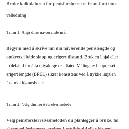
Bruke kalkulatoren for penisforstørrelse: trinn-for-trinn-
veiledning
Trinn 1: Angi dine nåværende mål
Begynn med å skrive inn din nåværende penislengde og -
omkrets i både slapp og erigert tilstand.
Bruk en linjal eller
målebånd for å få nøyaktige resultater. Måling av benpresset
erigert lengde (BPEL) sikrer konsistens ved å trykke linjalen
fast mot kjønnsbenet.
Trinn 2: Velg din forstørrelsesmetode
Velg penisforstørrelsesmetoden du planlegger å bruke, for
eksempel forlengere, øvelser, kosttilskudd eller kirurgi.