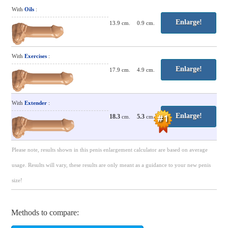
With
Oils
:
Enlarge!
13.9
cm.
0.9
cm.
With
Exercises
:
Enlarge!
17.9
cm.
4.9
cm.
With
Extender
:
Enlarge!
18.3
5.3
cm.
cm.
Please note, results shown in this penis enlargement calculator are based on average
usage. Results will vary, these results are only meant as a guidance to your new penis
size!
Methods to compare: