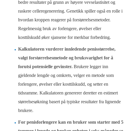
bedre resultater på grunn av høyere vevselastisitet og
raskere celleregenerering. Genetikk spiller også en rolle i
hvordan kroppen reagerer på forstørrelsesmetoder.
Regelmessig bruk av forlengere, øvelser eller
kosttilskudd øker sjansene for merkbar forbedring.
Kalkulatoren vurderer innledende penisstørrelse,
valgt forstørrelsesmetode og bruksvarighet for å
forutsi potensielle gevinster.
Brukere legger inn
gjeldende lengde og omkrets, velger en metode som
forlengere, øvelser eller kosttilskudd, og setter en
tidsramme. Kalkulatoren genererer deretter en estimert
størrelsesøkning basert på typiske resultater fra lignende
brukere.
For penisforlengere kan en bruker som starter med 5
tommer i lengde og bruker enheten i seks måneder se