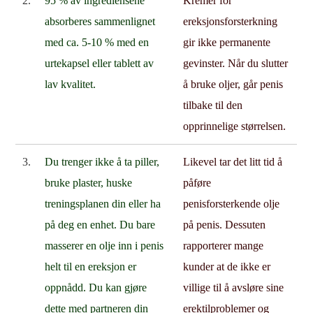
2.
95 % av ingrediensene
Kremer for
absorberes sammenlignet
ereksjonsforsterkning
med ca. 5-10 % med en
gir ikke permanente
urtekapsel eller tablett av
gevinster. Når du slutter
lav kvalitet.
å bruke oljer, går penis
tilbake til den
opprinnelige størrelsen.
3.
Du trenger ikke å ta piller,
Likevel tar det litt tid å
bruke plaster, huske
påføre
treningsplanen din eller ha
penisforsterkende olje
på deg en enhet. Du bare
på penis. Dessuten
masserer en olje inn i penis
rapporterer mange
helt til en ereksjon er
kunder at de ikke er
oppnådd. Du kan gjøre
villige til å avsløre sine
dette med partneren din
erektilproblemer og