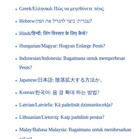
Greek/Ελληνικά: Πώς να μεγεθύνετε πέος;
Hebrew/עברית: כיצד להגדיל את הפין?
Hindi/हिन्दी: लिंग विस्तार के लिए कैसे?
Hungarian/Magyar: Hogyan Enlarge Penis?
Indonesian/Indonesia: Bagaimana untuk memperbesar
Penis?
Japanese/日本語: 陰茎拡大する方法か。
Korean/한국어: 음 경 확대 하는 방법?
Latvian/Latviešu: Kā palielināt dzimumlocekļa?
Lithuanian/Lietuvių: Kaip padidinti penisa?
Malay/Bahasa Malaysia: Bagaimana untuk membesarkan
zakar?