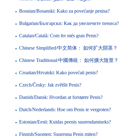
Bosnian/Bosanski: Kako za povećanje penisa?
Bulgarian/Български: Как да увеличите пениса?
Catalan/Català: Com fer més gran Penis?
Chinese Simplified/中文简体： 如何扩大阴茎？
Chinese Traditional/中國傳統： 如何擴大陰莖？
Croatian/Hrvatski: Kako povećati penis?
Czech/Česky: Jak zvětšit Penis?
Danish/Dansk: Hvordan at forstørre Penis?
Dutch/Nederlands: Hoe om Penis te vergroten?
Estonian/Eesti: Kuidas peenis suurendamiseks?
Finnish/Suomen: Suurenna Penis miten?