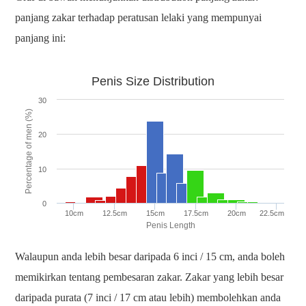
panjang zakar terhadap peratusan lelaki yang mempunyai
panjang ini:
Penis Size Distribution
30
Percentage of men (%)
20
10
0
10cm
12.5cm
15cm
17.5cm
20cm
22.5cm
Penis Length
Walaupun anda lebih besar daripada 6 inci / 15 cm, anda boleh
memikirkan tentang pembesaran zakar. Zakar yang lebih besar
daripada purata (7 inci / 17 cm atau lebih) membolehkan anda